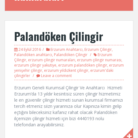
Palandöken Çilingir
24 Eylül 2016
Erzurum Anahtarcı
,
Erzurum Çilingir
,
Palandöken anahtarcı
,
Palandöken Çilingir
Erzurum
Çilingir
,
erzurum çilingir numaraları
,
erzurum çilingir numarası
,
erzurum çilingir yakutiye
,
erzurum palandöken çilingir
,
erzurum
yenişehir çilingir
,
erzurum yıldızkent çilingir
,
erzurum'daki
çilingirler
Leave a comment
Erzurum Geneli Kurumsal Çilingir Ve Anahtarcı Hizmeti
Erzurum’da 13 yıldır kesintisiz süren çilingir hizmetimiz
le en güvenilir çilingir hizmeti sunan kurumsal firmamızı
tercih etmeniz siizn yararınıza olur Kapınıza kimin gelip
eçtığını bileceksiniz kafanız rahat olacak Palandöken
ilçemizin çilingir hizmeti için bizi 4440193 nolu
telefondan arayabilirsiniz.