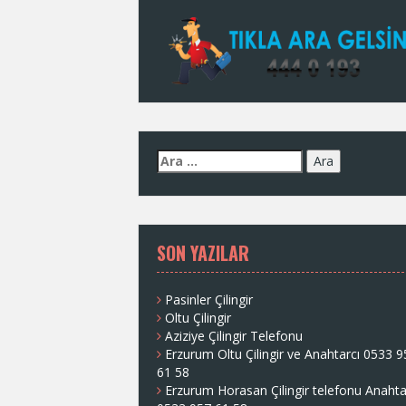
A
r
a
m
a
SON YAZILAR
:
Pasinler Çilingir
Oltu Çilingir
Aziziye Çilingir Telefonu
Erzurum Oltu Çilingir ve Anahtarcı 0533 
61 58
Erzurum Horasan Çilingir telefonu Anahta