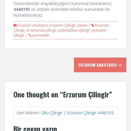
Durumlarında arayabileçeğiniz kurumsal numaramız:
4440193
ve üstteki resimdeki telefon numaraları ile
hizmetinizdeyiz.
Erzurum Anahtarcı
,
Erzurum Çilingir
,
Genel
Erzurum
Çilingir
,
erzurumda çilingir
,
palandöken çilingir
,
yenişehir
çilingir
permalink
P
ERZURUM ANAHTARCI
o
s
One thought on “
Erzurum Çilingir
”
t
n
Geri bildirim:
Oltu Çilingir | Erzurum Çilingir 4440193
a
Bir cevap yazın