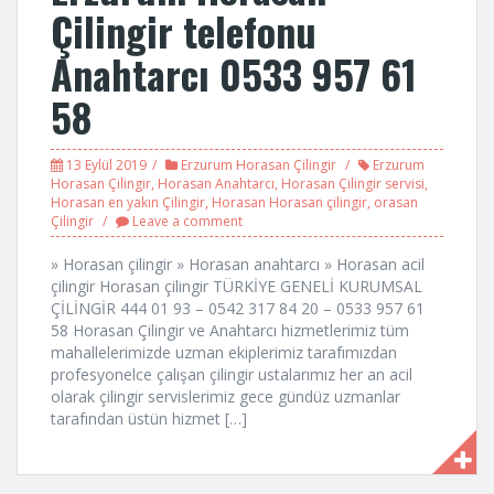
Çilingir telefonu
Anahtarcı 0533 957 61
58
13 Eylül 2019
Erzurum Horasan Çilingir
Erzurum
Horasan Çilingir
,
Horasan Anahtarcı
,
Horasan Çilingir servisi
,
Horasan en yakın Çilingir
,
Horasan Horasan çilingir
,
orasan
Çilingir
Leave a comment
» Horasan çilingir » Horasan anahtarcı » Horasan acil
çilingir Horasan çilingir TÜRKİYE GENELİ KURUMSAL
ÇİLİNGİR 444 01 93 – 0542 317 84 20 – 0533 957 61
58 Horasan Çilingir ve Anahtarcı hizmetlerimiz tüm
mahallelerimizde uzman ekiplerimiz tarafımızdan
profesyonelce çalışan çilingir ustalarımız her an acil
olarak çilingir servislerimiz gece gündüz uzmanlar
tarafından üstün hizmet […]